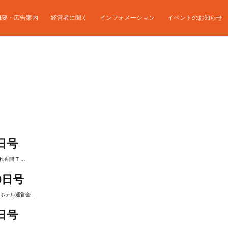
概要・広告案内
経営者に聞く
インフォメーション
イベントのお知らせ
日号
再開 T …
0日号
ホテル運営会 …
日号