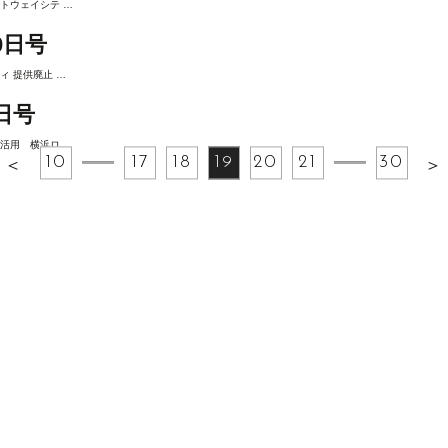
トウェイシテ …
0日号
ィ 提供廃止 …
日号
活用 横浜ロ …
10
17
18
19
20
21
30
＜
＞