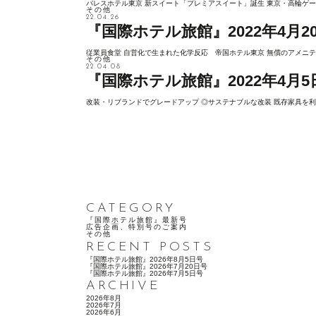
パレスホテル東京 新スイート「プレミアスイート」誕生 東京・高輪ゲー
その他
22.04.26
『国際ホテル旅館』2022年4月2
従業員食堂 自営化で生まれた化学反応 帝国ホテル東京 無償のアメニテ
その他
22.04.08
『国際ホテル旅館』2022年4月5
改装・リブランドでグレードアップ ◎サステナブルな改装 既存家具を利
CATEGORY
『国際ホテル旅館』最新号
広告企画、特別号のご案内
その他
RECENT POSTS
『国際ホテル旅館』2026年8月5日号
『国際ホテル旅館』2026年7月20日号
『国際ホテル旅館』2026年7月5日号
ARCHIVE
2026年8月
2026年7月
2026年6月